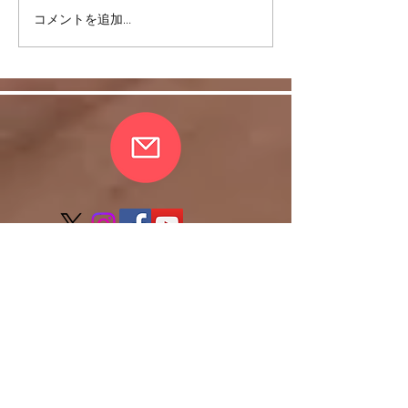
コメントを追加…
ヒラソル銀座からのお知
らせ/3/13以降の件