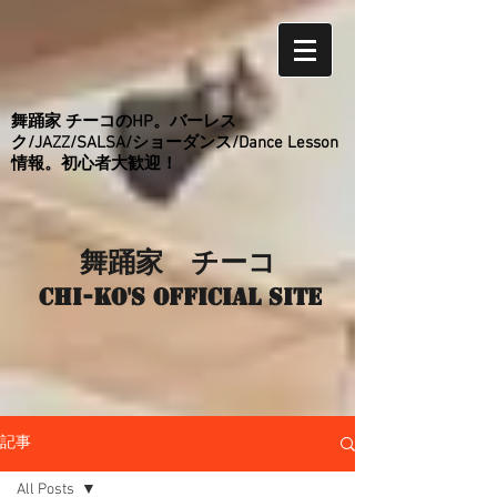
舞踊家 チーコのHP。バーレス
ク/JAZZ/SALSA/ショーダンス/Dance Lesson
情報。初心者大歓迎！
舞踊家 チーコ
Chi-ko's Official site
記事
All Posts