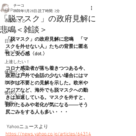
チーコ
All Posts
2022年5月28日
読了時間: 2分
「脱マスク」の政府見解に
表現のこと
悲鳴＜雑談＞
fitness
「脱マスク」の政府見解に悲鳴　「マ
日常
スクを外せない人」たちの背景に匿名
思ったこと
性と安心感〈dot.〉
上達したい！
コロナ感染者が落ち着きつつある今、
健康のこと。
政府は戸外で会話の少ない場合にはマ
舞踊のこと。
スクは不要との見解を示した。欧米や
アジアなど、海外でも脱マスクへの動
愉快なこと
きは加速している。マスクを外すと、
動画☆
顔のたるみや老化が気になる――そう
尻ごみをする人も多い・・・
 Yahooニュースより
https://news.yahoo.co.jp/articles/64314