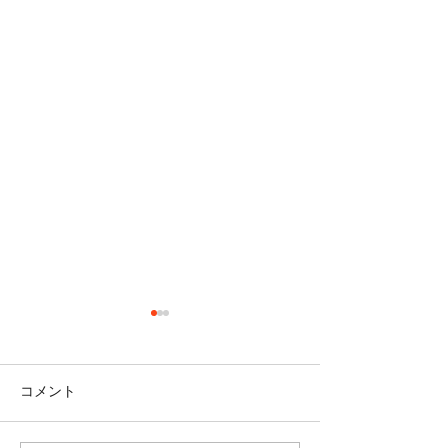
コメント
＜雑談＞マスク