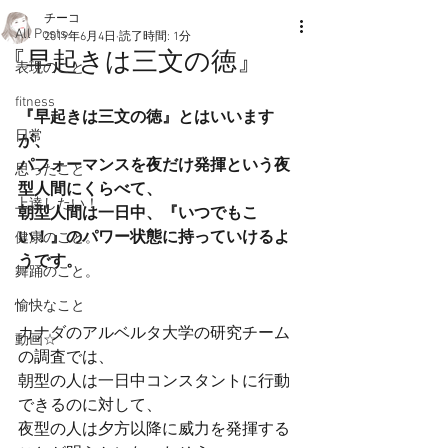
チーコ
All Posts
2019年6月4日
読了時間: 1分
『早起きは三文の徳』
表現のこと
fitness
『早起きは三文の徳』とはいいます
日常
が、
パフォーマンスを夜だけ発揮という夜
思ったこと
型人間にくらべて、
上達したい！
朝型人間は一日中、『いつでもこ
い！』のパワー状態に持っていけるよ
健康のこと。
うです。
舞踊のこと。
愉快なこと
カナダのアルベルタ大学の研究チーム
動画☆
の調査では、
朝型の人は一日中コンスタントに行動
できるのに対して、
夜型の人は夕方以降に威力を発揮する