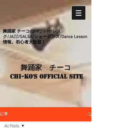
舞踊家 チーコのHP。バーレス
ク/JAZZ/SALSA/ショーダンス/Dance Lesson
情報。初心者大歓迎！
舞踊家 チーコ
Chi-ko's Official site
記事
All Posts