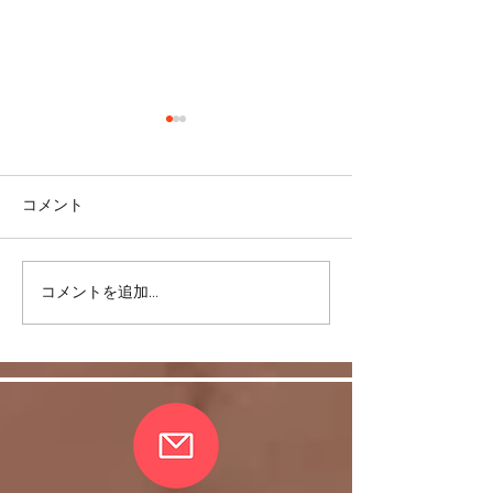
コメント
コメントを追加…
リバウンドを避けるに
股関節をケアし
は・・・
しく！