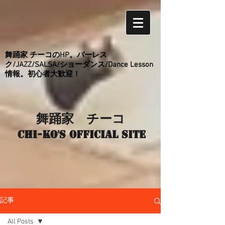
舞踊家 チーコのHP。バーレス
ク/JAZZ/SALSA/ショーダンス/Dance Lesson
情報。初心者大歓迎！
舞踊家 チーコ
Chi-ko's Official site
記事
All Posts