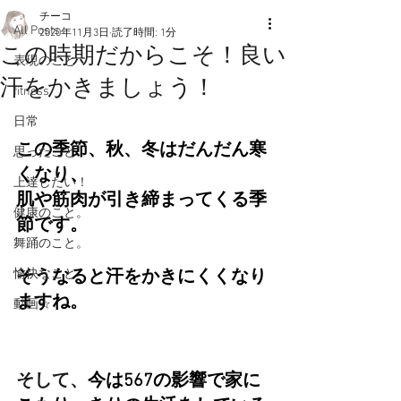
チーコ
All Posts
2020年11月3日
読了時間: 1分
この時期だからこそ！良い
表現のこと
汗をかきましょう！
fitness
日常
この季節、秋、冬はだんだん寒
思ったこと
くなり、
上達したい！
肌や筋肉が引き締まってくる季
健康のこと。
節です。
舞踊のこと。
愉快なこと
そうなると汗をかきにくくなり
ますね。
動画☆
そして、
今は567の影響で家に