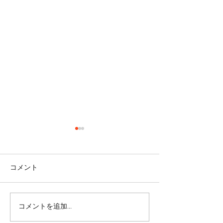
コメント
コメントを追加…
リバウンドを避けるに
股関節をケアし
は・・・
しく！