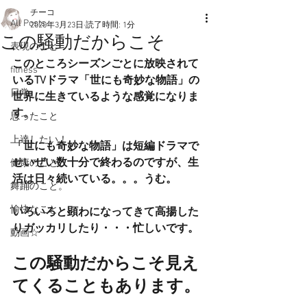
チーコ
All Posts
2020年3月23日
読了時間: 1分
この騒動だからこそ
表現のこと
このところシーズンごとに放映されて
fitness
いるTVドラマ「世にも奇妙な物語」の
日常
世界に生きているような感覚になりま
す。
思ったこと
上達したい！
「世にも奇妙な物語」は短編ドラマで
せいぜい数十分で終わるのですが、生
健康のこと。
活は日々続いている。。。うむ。
舞踊のこと。
愉快なこと
いろいろと顕わになってきて高揚した
りガッカリしたり・・・忙しいです。
動画☆
この騒動だからこそ見え
てくることもあります。