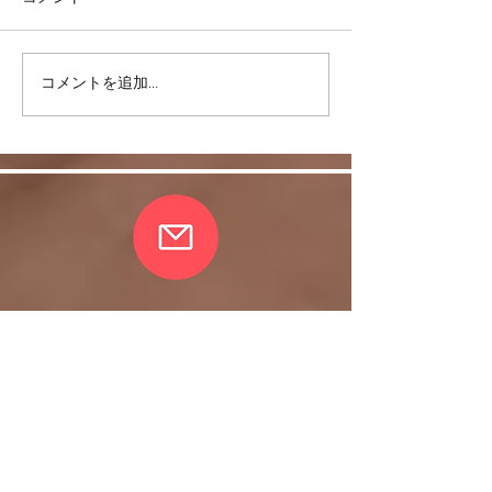
コメントを追加…
リバウンドを避けるに
股関節をケアし
は・・・
しく！