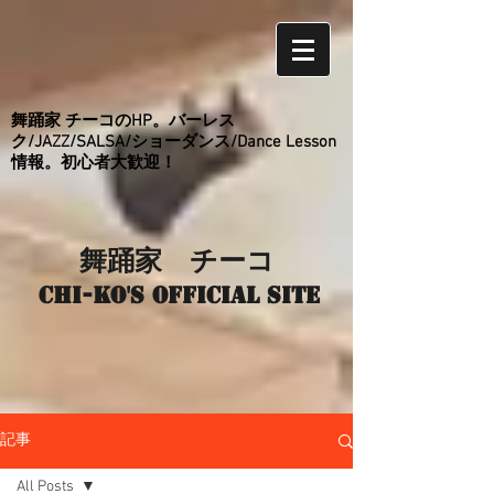
舞踊家 チーコのHP。バーレス
ク/JAZZ/SALSA/ショーダンス/Dance Lesson
情報。初心者大歓迎！
舞踊家 チーコ
Chi-ko's Official site
記事
All Posts