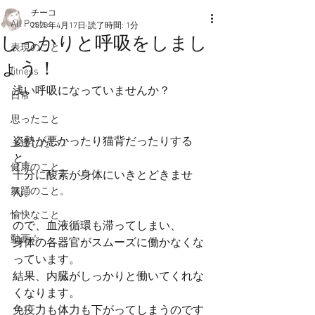
チーコ
All Posts
2020年4月17日
読了時間: 1分
しっかりと呼吸をしまし
表現のこと
ょう！
fitness
浅い呼吸になっていませんか？
日常
思ったこと
姿勢が悪かったり猫背だったりする
上達したい！
と、
健康のこと。
十分に酸素が身体にいきとどきませ
舞踊のこと。
ん。
愉快なこと
ので、血液循環も滞ってしまい、
動画☆
身体の各器官がスムーズに働かなくな
っています。
結果、内臓がしっかりと働いてくれな
くなります。
免疫力も体力も下がってしまうのです