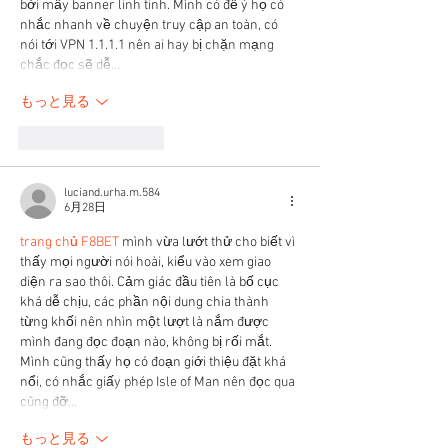
bởi mấy banner linh tinh. Mình có để ý họ có 
nhắc nhanh về chuyện truy cập an toàn, có 
nói tới VPN 1.1.1.1 nên ai hay bị chặn mạng 
chắc đọc sẽ dễ…
もっと見る
いいね！
返信
luciand.urha.m.584
6月28日
trang chủ F8BET
 mình vừa lướt thử cho biết vì 
thấy mọi người nói hoài, kiểu vào xem giao 
diện ra sao thôi. Cảm giác đầu tiên là bố cục 
khá dễ chịu, các phần nội dung chia thành 
từng khối nên nhìn một lượt là nắm được 
mình đang đọc đoạn nào, không bị rối mắt. 
Mình cũng thấy họ có đoạn giới thiệu đặt khá 
nổi, có nhắc giấy phép Isle of Man nên đọc qua 
cũng đỡ…
もっと見る