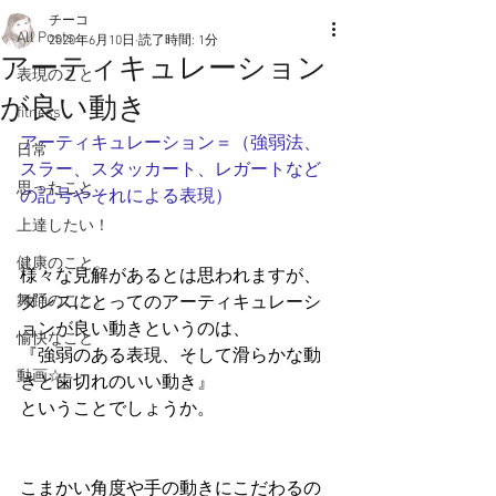
チーコ
All Posts
2020年6月10日
読了時間: 1分
アーティキュレーション
表現のこと
が良い動き
fitness
アーティキュレーション＝
（強弱法、
日常
スラー、スタッカート、レガートなど
思ったこと
の記号やそれによる表現）
上達したい！
健康のこと。
様々な見解があるとは思われますが、
舞踊のこと。
ダンスにとってのアーティキュレーシ
ョンが良い動きというのは、
愉快なこと
『強弱のある表現、そして滑らかな動
動画☆
きと歯切れのいい動き』
ということでしょうか。
こまかい角度や手の動きにこだわるの