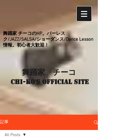
舞踊家 チーコのHP。バーレス
ク/JAZZ/SALSA/ショーダンス/Dance Lesson
情報。初心者大歓迎！
舞踊家 チーコ
Chi-ko's Official site
記事
All Posts