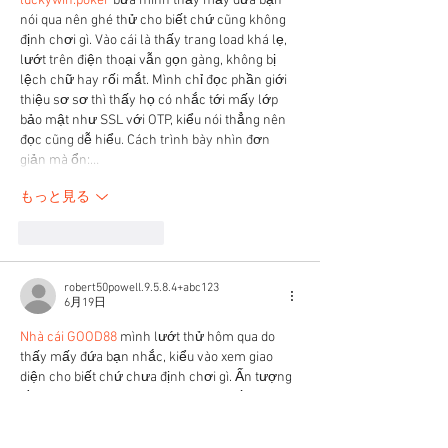
luckywin.poker
 bữa mình thấy mấy đứa bạn 
nói qua nên ghé thử cho biết chứ cũng không 
định chơi gì. Vào cái là thấy trang load khá lẹ, 
lướt trên điện thoại vẫn gọn gàng, không bị 
lệch chữ hay rối mắt. Mình chỉ đọc phần giới 
thiệu sơ sơ thì thấy họ có nhắc tới mấy lớp 
bảo mật như SSL với OTP, kiểu nói thẳng nên 
đọc cũng dễ hiểu. Cách trình bày nhìn đơn 
giản mà ổn:…
もっと見る
いいね！
返信
robert50powell.9.5.8.4+abc123
6月19日
Nhà cái GOOD88
 mình lướt thử hôm qua do 
thấy mấy đứa bạn nhắc, kiểu vào xem giao 
diện cho biết chứ chưa định chơi gì. Ấn tượng 
đầu là trang nhìn khá thoáng, các khối nội 
dung tách bạch nên kéo xuống đọc không bị 
loạn mắt. Mình có để ý phần giới thiệu họ có 