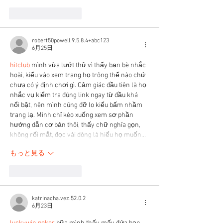
いいね！
返信
robert50powell.9.5.8.4+abc123
6月25日
hitclub
 mình vừa lướt thử vì thấy bạn bè nhắc 
hoài, kiểu vào xem trang họ trông thế nào chứ 
chưa có ý định chơi gì. Cảm giác đầu tiên là họ 
nhắc vụ kiểm tra đúng link ngay từ đầu khá 
nổi bật, nên mình cũng đỡ lo kiểu bấm nhầm 
trang lạ. Mình chỉ kéo xuống xem sơ phần 
hướng dẫn cơ bản thôi, thấy chữ nghĩa gọn, 
không rối mắt, đọc vài dòng là hiểu họ muốn…
もっと見る
いいね！
返信
katrinacha.vez.52.0.2
6月23日