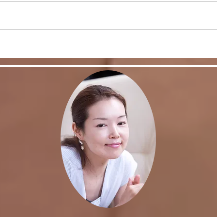
上達しないなーと嘆く前
鏡が
に・・・
うに