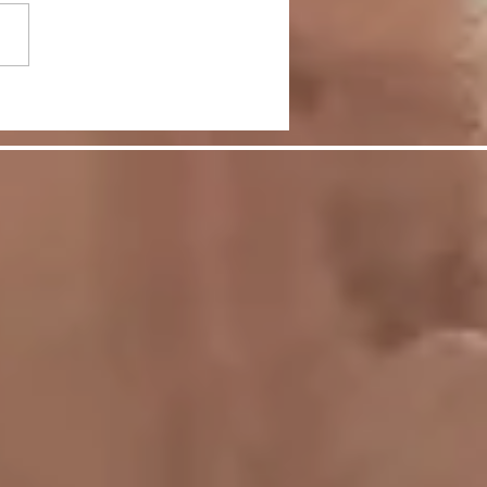
なくても目一杯踊れるよ
！