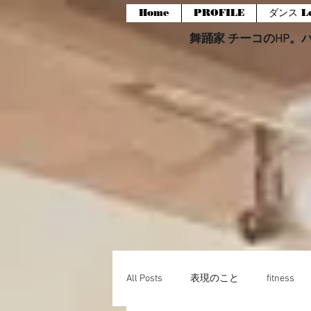
Home
PROFILE
ダンス Le
舞踊家 チーコのHP。バー
All Posts
表現のこと
fitness