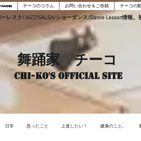
sson
チーコのコラム
お問い合わせ＆ご依頼
チーコの
レスク/JAZZ/SALSA/ショーダンス/Dance Lesson情
舞踊家 チーコ
Chi-ko's Official site
日常
思ったこと
上達したい！
健康のこと。