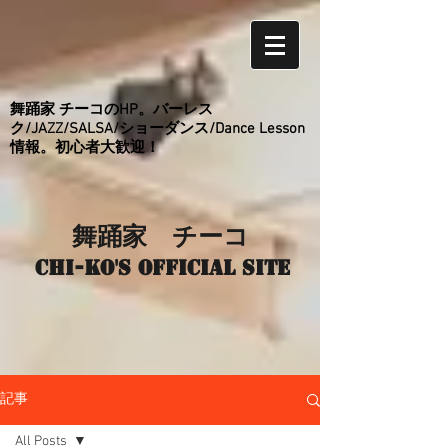
舞踊家 チーコのHP。バーレス
ク/JAZZ/SALSA/ショーダンス/Dance Lesson
情報。初心者大歓迎！
舞踊家 チーコ
Chi-ko's Official site
記事
All Posts