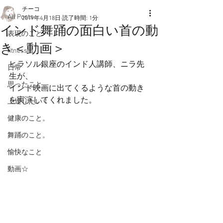
チーコ
All Posts
2019年4月18日
読了時間: 1分
インド舞踊の面白い首の動
表現のこと
き＜動画＞
fitness
ヒラソル銀座のインド人講師、ニラ先
日常
生が、
思ったこと
インド映画に出てくるような首の動き
を実演してくれました。
上達したい！
健康のこと。
舞踊のこと。
愉快なこと
動画☆