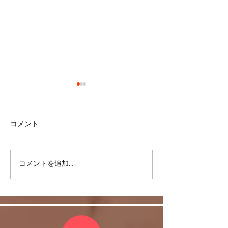
コメント
＜雑談＞マスク
コメントを追加…
ヒラソル銀座からのお知
らせ/3/13以降の件