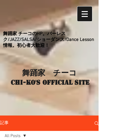
舞踊家 チーコのHP。バーレス
ク/JAZZ/SALSA/ショーダンス/Dance Lesson
情報。初心者大歓迎！
舞踊家 チーコ
Chi-ko's Official site
記事
All Posts