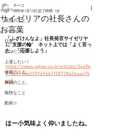
チーコ
All Posts
2021年1月15日
読了時間: 1分
サイゼリアの社長さんの
表現のこと
お言葉
fitness
「ふざけんなよ」社長発言サイゼリヤ
日常
に“支援の輪”　ネット上では「よく言っ
た」「応援しよう」
思ったこと
上達したい！
https://news.yahoo.co.jp/articles/34a9e
健康のこと。
27aa3738a3309656b1f28728a26aac25
660
舞踊のこと。
愉快なこと
動画☆
ほー小気味よく仰いましたね。