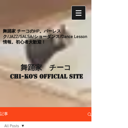
舞踊家 チーコのHP。バーレス
ク/JAZZ/SALSA/ショーダンス/Dance Lesson
情報。初心者大歓迎！
舞踊家 チーコ
Chi-ko's Official site
記事
All Posts