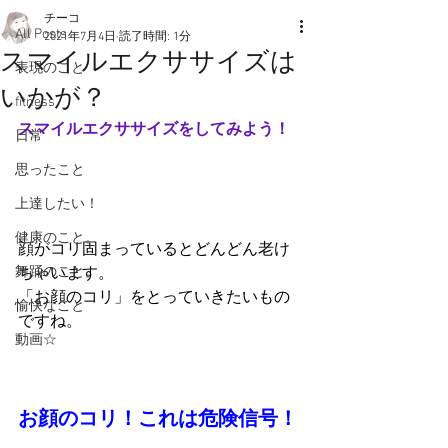
チーコ
All Posts
2021年7月4日
読了時間: 1分
スマイルエクササイズは
表現のこと
いかが？
fitness
スマイルエクササイズをしてみよう！
日常
思ったこと
上達したい！
健康のこと。
顔がコリ固まっているとどんどん老け
舞踊のこと。
ちゃいます。
「お顔のコリ」をとっていきたいもの
愉快なこと
ですね。
動画☆
お顔のコリ！これは危険信号！