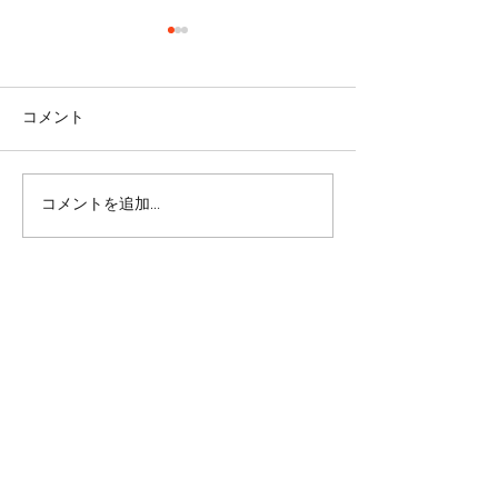
コメント
コメントを追加…
リバウンドを避けるに
股関節をケアし
は・・・
しく！