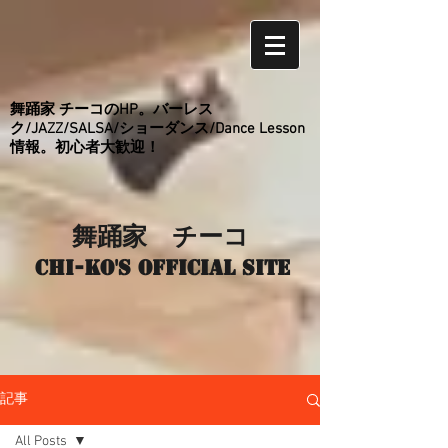
舞踊家 チーコのHP。バーレス
ク/JAZZ/SALSA/ショーダンス/Dance Lesson
情報。初心者大歓迎！
舞踊家 チーコ
Chi-ko's Official site
記事
All Posts