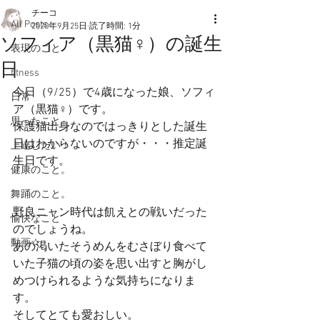
チーコ
All Posts
2020年9月25日
読了時間: 1分
ソフィア（黒猫♀）の誕生
表現のこと
日
fitness
今日（9/25）で4歳になった娘、ソフィ
日常
ア（黒猫♀）です。
思ったこと
保護猫出身なのではっきりとした誕生
日はわからないのですが・・・推定誕
上達したい！
生日です。
健康のこと。
舞踊のこと。
野良ニャン時代は飢えとの戦いだった
愉快なこと
のでしょうね。
動画☆
あの渇いたそうめんをむさぼり食べて
いた子猫の頃の姿を思い出すと胸がし
めつけられるような気持ちになりま
す。
そしてとても愛おしい。