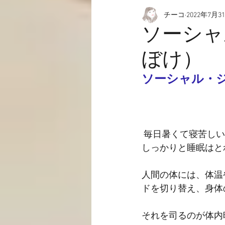
チーコ
2022年7月3
愉快なこと
動画☆
ソーシャ
ぼけ）
ソーシャル・
 毎日暑くて寝苦し
しっかりと睡眠はと
人間の体には、体温
ドを切り替え、身体
それを司るのが体内