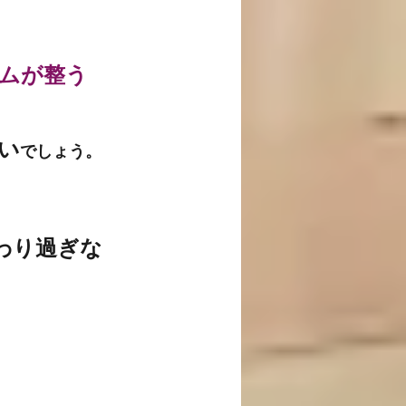
ムが整う
い
でしょう。
わり過ぎな