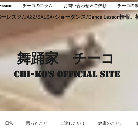
sson
チーコのコラム
お問い合わせ＆ご依頼
チーコの
レスク/JAZZ/SALSA/ショーダンス/Dance Lesson情
舞踊家 チーコ
Chi-ko's Official site
日常
思ったこと
上達したい！
健康のこと。