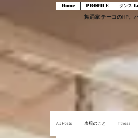
Home
PROFILE
ダンス Le
舞踊家 チーコのHP。バー
All Posts
表現のこと
fitness