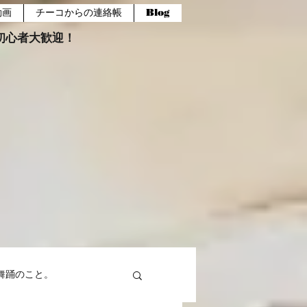
動画
チーコからの連絡帳
Blog
報。初心者大歓迎！
舞踊のこと。