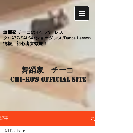
舞踊家 チーコのHP。バーレス
ク/JAZZ/SALSA/ショーダンス/Dance Lesson
情報。初心者大歓迎！
舞踊家 チーコ
Chi-ko's Official site
記事
All Posts