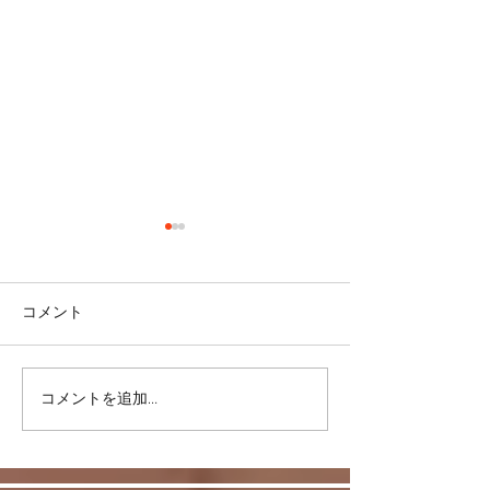
コメント
コメントを追加…
スキルを身につけて豊か
反復練習は何故
な日常を！
か。