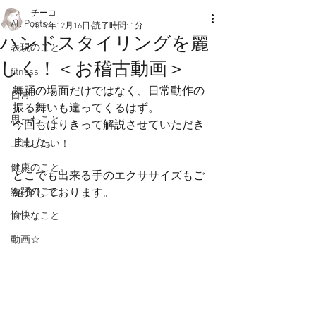
チーコ
All Posts
2019年12月16日
読了時間: 1分
ハンドスタイリングを麗
表現のこと
しく！＜お稽古動画＞
fitness
舞踊の場面だけではなく、日常動作の
日常
振る舞いも違ってくるはず。
思ったこと
今回もはりきって解説させていただき
ました。
上達したい！
健康のこと。
どこでも出来る手のエクササイズもご
舞踊のこと。
紹介しております。
愉快なこと
動画☆