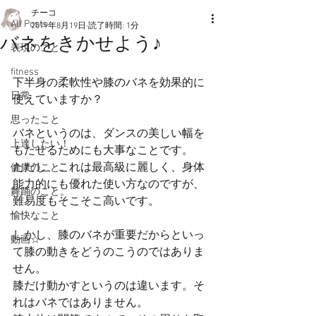
チーコ
All Posts
2019年8月19日
読了時間: 1分
バネをきかせよう♪
表現のこと
fitness
下半身の柔軟性や膝のバネを効果的に
日常
使えていますか？
思ったこと
バネというのは、ダンスの美しい幅を
上達したい！
もたせるためにも大事なことです。
ただし、これは最高級に麗しく、身体
健康のこと。
能力的にも優れた使い方なのですが、
舞踊のこと。
難易度もそこそこ高いです。
愉快なこと
しかし、膝のバネが重要だからといっ
動画☆
て膝の動きをどうのこうのではありま
せん。
膝だけ動かすというのは違います。そ
れはバネではありません。