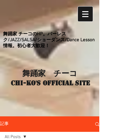
舞踊家 チーコのHP。バーレス
ク/JAZZ/SALSA/ショーダンス/Dance Lesson
情報。初心者大歓迎！
舞踊家 チーコ
Chi-ko's Official site
記事
All Posts