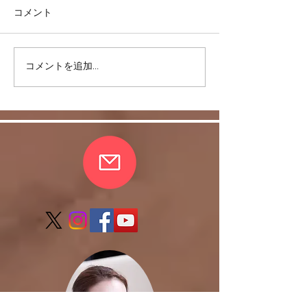
コメント
コメントを追加…
リバウンドを避けるに
股関節をケアし
は・・・
しく！