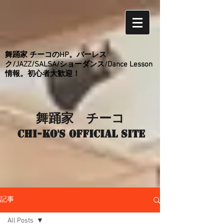
舞踊家 チーコのHP。バーレス
ク/JAZZ/SALSA/ショーダンス/Dance Lesson
情報。初心者大歓迎！
舞踊家 チーコ
Chi-ko's Official site
記事
All Posts