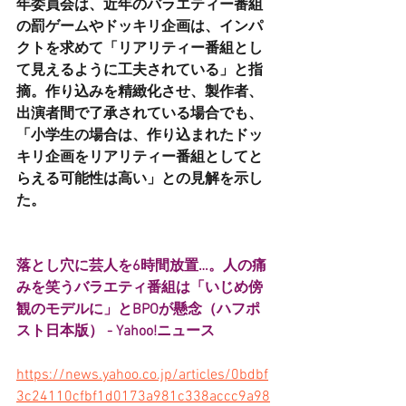
年委員会は、近年のバラエティー番組
の罰ゲームやドッキリ企画は、インパ
クトを求めて「リアリティー番組とし
て見えるように工夫されている」と指
摘。作り込みを精緻化させ、製作者、
出演者間で了承されている場合でも、
「小学生の場合は、作り込まれたドッ
キリ企画をリアリティー番組としてと
らえる可能性は高い」との見解を示し
た。
落とし穴に芸人を6時間放置…。人の痛
みを笑うバラエティ番組は「いじめ傍
観のモデルに」とBPOが懸念（ハフポ
スト日本版） - Yahoo!ニュース
https://news.yahoo.co.jp/articles/0bdbf
3c24110cfbf1d0173a981c338accc9a98