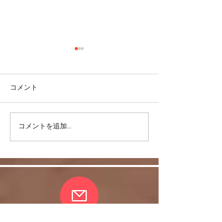
コメント
＜雑談＞マスク
コメントを追加…
ヒラソル銀座からのお知
らせ/3/13以降の件