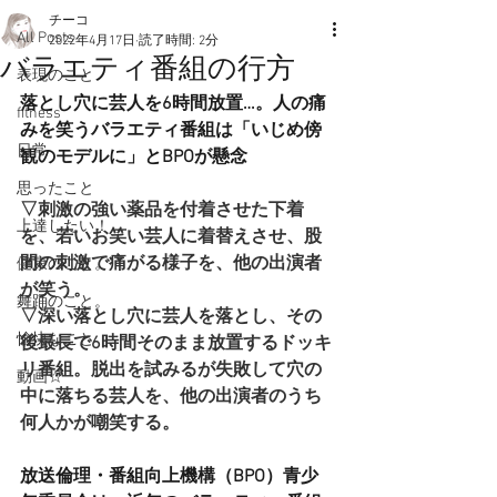
チーコ
All Posts
2022年4月17日
読了時間: 2分
バラエティ番組の行方
表現のこと
落とし穴に芸人を6時間放置…。人の痛
fitness
みを笑うバラエティ番組は「いじめ傍
日常
観のモデルに」とBPOが懸念
思ったこと
▽刺激の強い薬品を付着させた下着
上達したい！
を、若いお笑い芸人に着替えさせ、股
間の刺激で痛がる様子を、他の出演者
健康のこと。
が笑う。  
舞踊のこと。
▽深い落とし穴に芸人を落とし、その
愉快なこと
後最長で6時間そのまま放置するドッキ
リ番組。脱出を試みるが失敗して穴の
動画☆
中に落ちる芸人を、他の出演者のうち
何人かが嘲笑する。
放送倫理・番組向上機構（BPO）青少