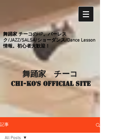
舞踊家 チーコのHP。バーレス
ク/JAZZ/SALSA/ショーダンス/Dance Lesson
情報。初心者大歓迎！
舞踊家 チーコ
Chi-ko's Official site
記事
All Posts