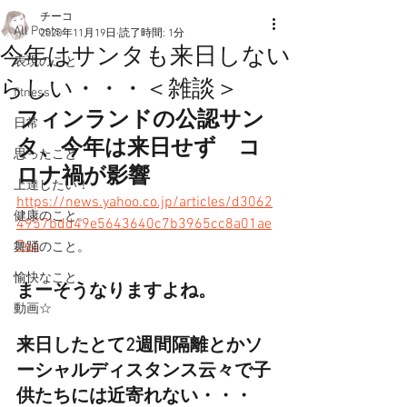
チーコ
All Posts
2020年11月19日
読了時間: 1分
今年はサンタも来日しない
表現のこと
らしい・・・＜雑談＞
fitness
フィンランドの公認サン
日常
タ、今年は来日せず　コ
思ったこと
ロナ禍が影響
上達したい！
https://news.yahoo.co.jp/articles/d3062
健康のこと。
4957bdd49e5643640c7b3965cc8a01ae
7ea
舞踊のこと。
愉快なこと
まーそうなりますよね。
動画☆
来日したとて2週間隔離とかソ
ーシャルディスタンス云々で子
供たちには近寄れない・・・