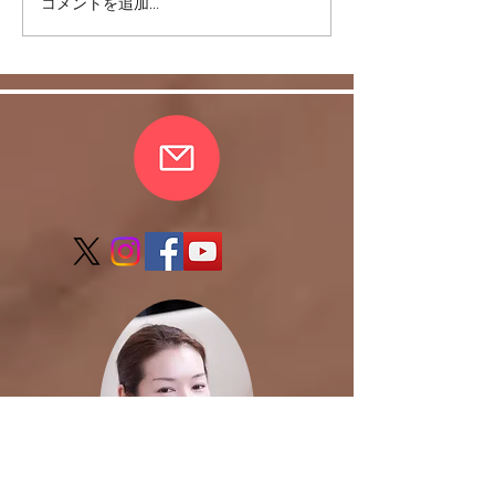
コメントを追加…
股関節をケアして脚を美
編集脾臓（血液
しく！
キープ！）