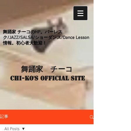
舞踊家 チーコのHP。バーレス
ク/JAZZ/SALSA/ショーダンス/Dance Lesson
情報。初心者大歓迎！
舞踊家 チーコ
Chi-ko's Official site
記事
All Posts