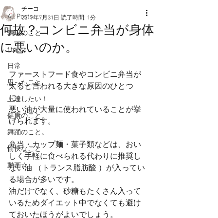
チーコ
All Posts
2019年7月31日
読了時間: 1分
何故？コンビニ弁当が身体
表現のこと
に悪いのか。
fitness
日常
ファーストフード食やコンビニ弁当が
思ったこと
太ると言われる大きな原因のひとつ
に、
上達したい！
悪い油が大量に使われていることが挙
健康のこと。
げられます。
舞踊のこと。
弁当・カップ麺・菓子類などは、おい
愉快なこと
しく手軽に食べられる代わりに推奨し
動画☆
ない油 （トランス脂肪酸 ）が入ってい
る場合が多いです。
油だけでなく、砂糖もたくさん入って
いるためダイエット中でなくても避け
ておいたほうがよいでしょう。