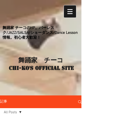
舞踊家 チーコのHP。バーレス
ク/JAZZ/SALSA/ショーダンス/Dance Lesson
情報。初心者大歓迎！
舞踊家 チーコ
Chi-ko's Official site
記事
All Posts