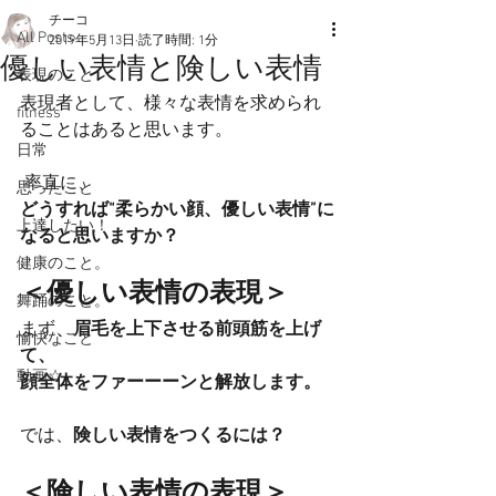
チーコ
All Posts
2019年5月13日
読了時間: 1分
優しい表情と険しい表情
表現のこと
表現者として、様々な表情を求められ
fitness
ることはあると思います。
日常
 率直に、
思ったこと
どうすれば“柔らかい顔、優しい表情”に
上達したい！
なると思いますか？
健康のこと。
＜優しい表情の表現＞
舞踊のこと。
まず、
眉毛を上下させる前頭筋を上げ
愉快なこと
て、
動画☆
顔全体をファーーーンと解放します。
では、
険しい表情をつくるには？
＜険しい表情の表現＞