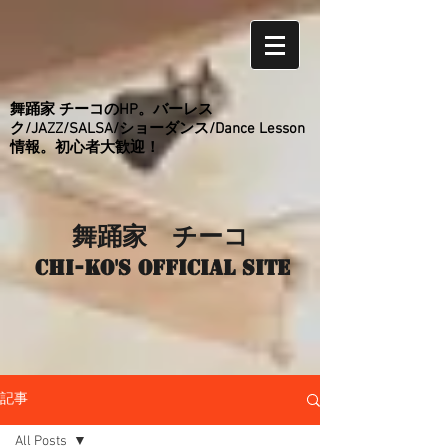
舞踊家 チーコのHP。バーレス
ク/JAZZ/SALSA/ショーダンス/Dance Lesson
情報。初心者大歓迎！
舞踊家 チーコ
Chi-ko's Official site
記事
All Posts