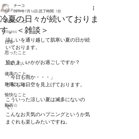
チーコ
All Posts
2019年7月16日
読了時間: 1分
冷夏の日々が続いておりま
表現のこと
す。＜雑談＞
fitness
涼しいを通り越して肌寒い夏の日が続
日常
いております。
思ったこと
皆さま、いかがお過ごしですか？
上達したい！
健康のこと。
「今日も雨か・・・」
舞踊のこと。
と私も毎日空を見上げております。
愉快なこと
こういった涼しい夏は滅多にないの
動画☆
で、
こんなお天気のハプニングというか気
まぐれも楽しみたいですね。