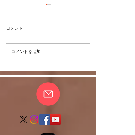
コメント
＜雑談＞マスク
コメントを追加…
ヒラソル銀座からのお知
らせ/3/13以降の件