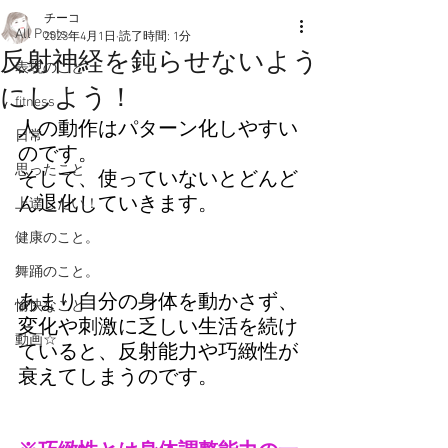
チーコ
All Posts
2023年4月1日
読了時間: 1分
反射神経を鈍らせないよう
表現のこと
にしよう！
fitness
人の動作はパターン化しやすい
日常
のです。
思ったこと
そして、使っていないとどんど
ん退化していきます。
上達したい！
健康のこと。
舞踊のこと。
あまり自分の身体を動かさず、
愉快なこと
変化や刺激に乏しい生活を続け
動画☆
ていると、反射能力や巧緻性が
衰えてしまうのです。