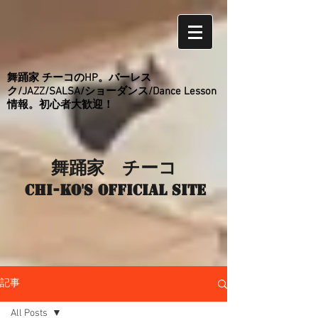
舞踊家 チーコのHP。バーレス
ク/JAZZ/SALSA/ショーダンス/Dance Lesson
情報。初心者大歓迎！
舞踊家 チーコ
Chi-ko's Official site
記事
All Posts