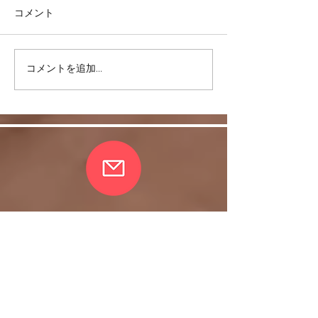
コメント
コメントを追加…
リバウンドを避けるに
股関節をケアし
は・・・
しく！