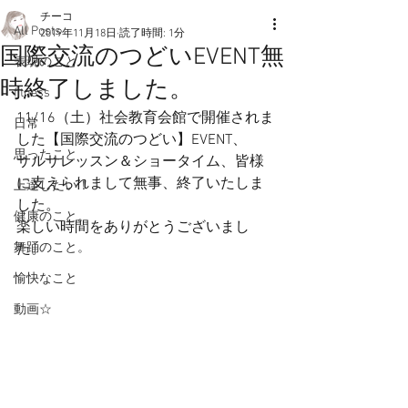
チーコ
All Posts
2019年11月18日
読了時間: 1分
国際交流のつどいEVENT無
表現のこと
時終了しました。
fitness
11/16（土）社会教育会館で開催されま
日常
した【国際交流のつどい】EVENT、
思ったこと
サルサレッスン＆ショータイム、皆様
に支えられまして無事、終了いたしま
上達したい！
した。
健康のこと。
楽しい時間をありがとうございまし
舞踊のこと。
た。
愉快なこと
動画☆