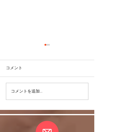
コメント
コメントを追加…
皆さまの愛情に支えら
ヒラソル銀座の
れ、無事、おさらい会終
ティ♪のお誘い
了しました。