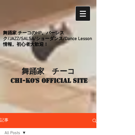
舞踊家 チーコのHP。バーレス
ク/JAZZ/SALSA/ショーダンス/Dance Lesson
情報。初心者大歓迎！
舞踊家 チーコ
Chi-ko's Official site
記事
All Posts