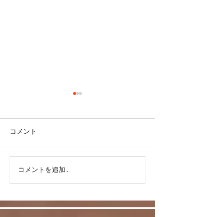
コメント
コメントを追加…
リバウンドを避けるに
股関節をケアし
は・・・
しく！