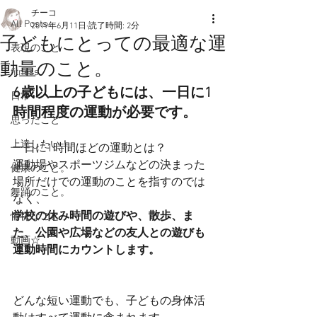
チーコ
All Posts
2019年6月11日
読了時間: 2分
子どもにとっての最適な運
表現のこと
動量のこと。
fitness
6歳以上の子どもには、一日に1
日常
時間程度の運動が必要です。
思ったこと
上達したい！
一日に1時間ほどの運動とは？
運動場やスポーツジムなどの決まった
健康のこと。
場所だけでの運動のことを指すのでは
舞踊のこと。
なく、
学校の休み時間の遊びや、散歩、ま
愉快なこと
た、公園や広場などの友人との遊びも
動画☆
運動時間にカウントします。
どんな短い運動でも、子どもの身体活