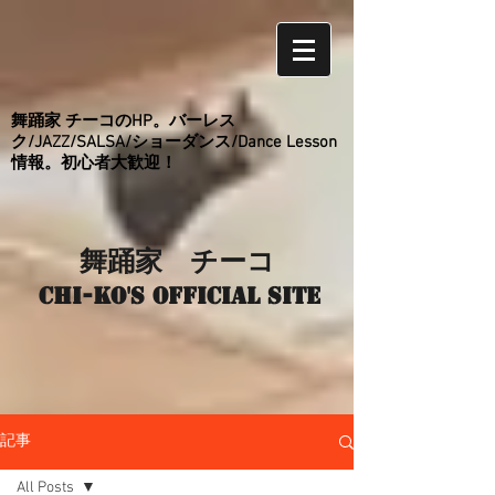
舞踊家 チーコのHP。バーレス
ク/JAZZ/SALSA/ショーダンス/Dance Lesson
情報。初心者大歓迎！
舞踊家 チーコ
Chi-ko's Official site
記事
All Posts