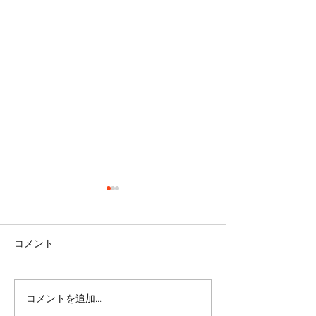
コメント
コメントを追加…
リバウンドを避けるに
股関節をケアし