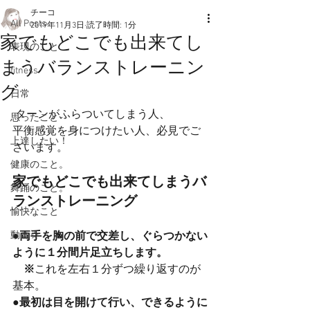
チーコ
All Posts
2019年11月3日
読了時間: 1分
家でもどこでも出来てし
表現のこと
まうバランストレーニン
fitness
グ
日常
 ターンがふらついてしまう人、
思ったこと
平衡感覚を身につけたい人、必見でご
上達したい！
ざいます。
健康のこと。
家でもどこでも出来てしまうバ
舞踊のこと。
ランストレーニング
愉快なこと
動画☆
●両手を胸の前で交差し、ぐらつかない
ように１分間片足立ちします。
　※
これを左右１分ずつ繰り返すのが
基本。
●
最初は目を開けて行い、できるように