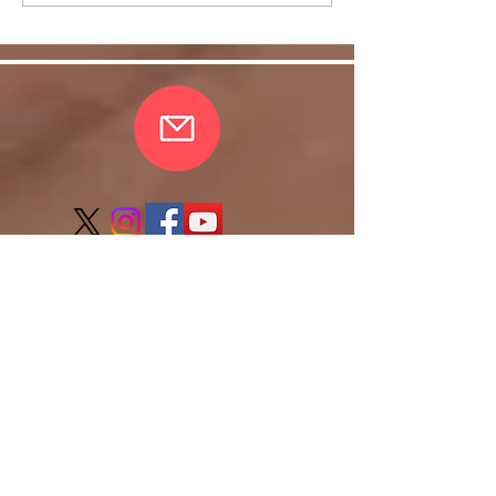
は・・・
しく！