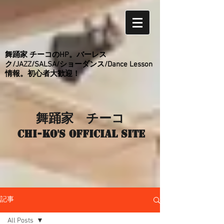
舞踊家 チーコのHP。バーレス
ク/JAZZ/SALSA/ショーダンス/Dance Lesson
情報。初心者大歓迎！
舞踊家 チーコ
Chi-ko's Official site
記事
All Posts