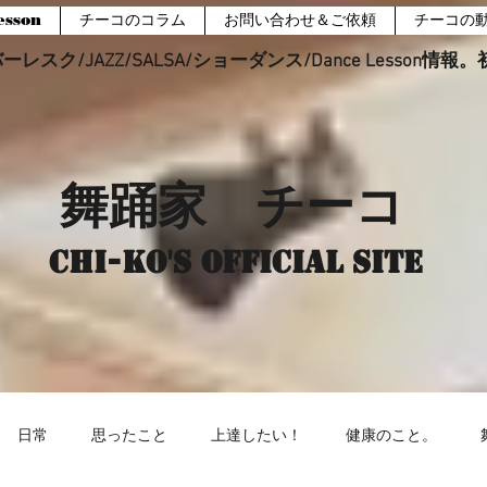
sson
チーコのコラム
お問い合わせ＆ご依頼
チーコの
レスク/JAZZ/SALSA/ショーダンス/Dance Lesson情
舞踊家 チーコ
Chi-ko's Official site
日常
思ったこと
上達したい！
健康のこと。