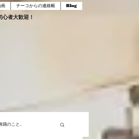
動画
チーコからの連絡帳
Blog
報。初心者大歓迎！
舞踊のこと。