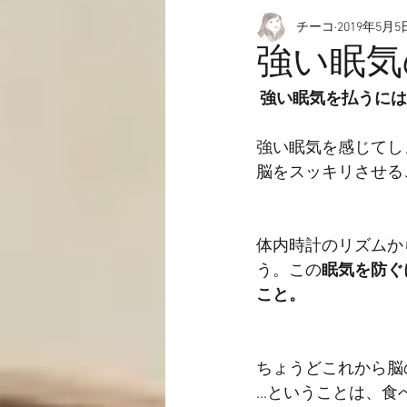
チーコ
2019年5月5
愉快なこと
動画☆
強い眠気
 強い眠気を払うに
強い眠気を感じてし
脳をスッキリさせる
体内時計のリズムか
う。この
眠気を防ぐ
こと。
ちょうどこれから脳
…ということは、食