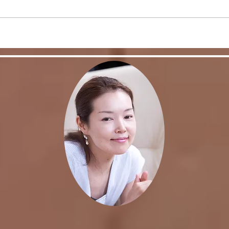
リバウンドを避けるに
股関
は・・・
く！