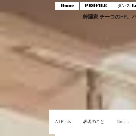
Home
PROFILE
ダンス Le
舞踊家 チーコのHP。バー
All Posts
表現のこと
fitness