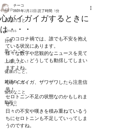
チーコ
All Posts
2021年2月22日
読了時間: 1分
心がイガイガするときに
表現のこと
は・・・
fitness
このコロナ禍では、誰でも不安を抱え
日常
ている状況にあります。
思ったこと
様々な数字や悲観的なニュースを見て
しまうと、どうしても動揺してしまい
上達したい！
ますよね。
健康のこと。
舞踊のこと。
心がイガイガ、ザワザワしたら注意信
号！
愉快なこと
セロトニン不足の状態なのかもしれま
動画☆
せん。
日々の不安や嘆きを積み重ねているう
ちにセロトニンも不足していってしま
うのですね。