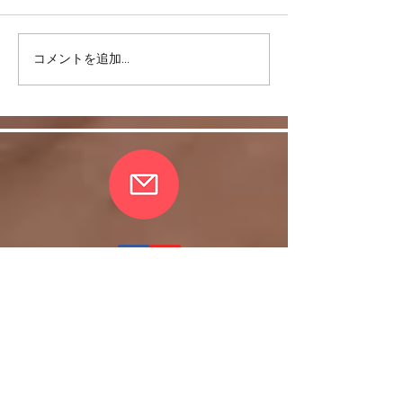
コメントを追加…
リバウンドを避けるに
股関節をケアし
は・・・
しく！