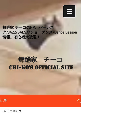
舞踊家 チーコのHP。バーレス
ク/JAZZ/SALSA/ショーダンス/Dance Lesson
情報。初心者大歓迎！
舞踊家 チーコ
Chi-ko's Official site
記事
All Posts