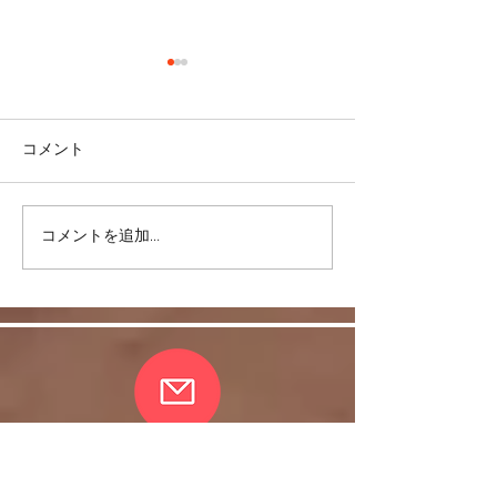
コメント
コメントを追加…
股関節をケアして脚を美
編集脾臓（血液
しく！
キープ！）