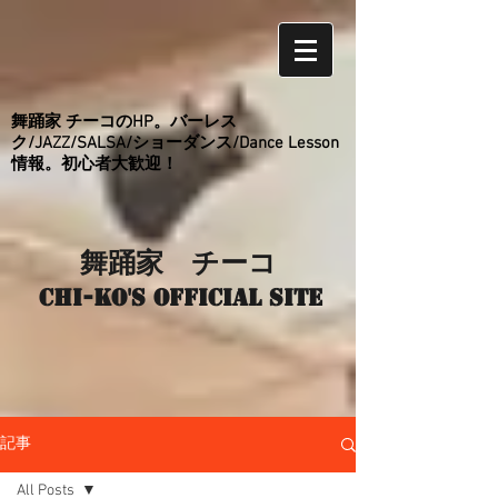
舞踊家 チーコのHP。バーレス
ク/JAZZ/SALSA/ショーダンス/Dance Lesson
情報。初心者大歓迎！
舞踊家 チーコ
Chi-ko's Official site
記事
All Posts