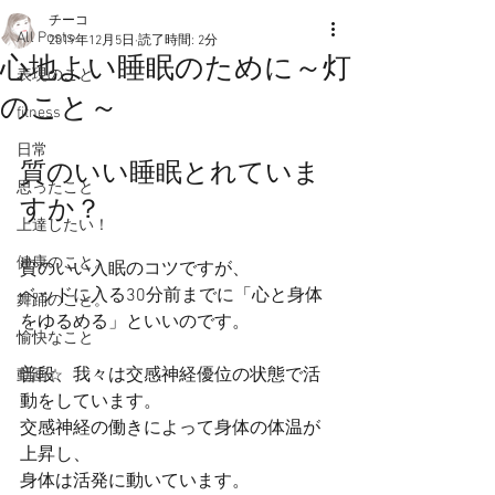
チーコ
All Posts
2019年12月5日
読了時間: 2分
心地よい睡眠のために～灯
表現のこと
のこと～
fitness
日常
質のいい睡眠とれていま
思ったこと
すか？
上達したい！
健康のこと。
質のいい入眠のコツですが、
ベッドに入る30分前までに「心と身体
舞踊のこと。
をゆるめる」といいのです。
愉快なこと
普段、我々は交感神経優位の状態で活
動画☆
動をしています。
交感神経の働きによって身体の体温が
上昇し、
身体は活発に動いています。