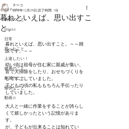
チーコ
All Posts
2019年12月29日
読了時間: 1分
暮れといえば、思い出すこ
表現のこと
と。
fitness
日常
暮れといえば、思い出すこと。～～雑
思ったこと
談です。～～
上達したい！
幼い頃は祖母が住む家に親戚が集い、
健康のこと。
皆で大掃除をしたり、おせちづくりを
舞踊のこと。
してすごしていました。
子どもの頃の私ももちろん手伝ったり
愉快なこと
していました。
動画☆
大人と一緒に作業をすることが誇らし
くて嬉しかったという記憶がありま
す。
が、子どもが出来ることは知れてい