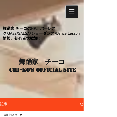
舞踊家 チーコのHP。バーレス
ク/JAZZ/SALSA/ショーダンス/Dance Lesson
情報。初心者大歓迎！
舞踊家 チーコ
Chi-ko's Official site
記事
All Posts