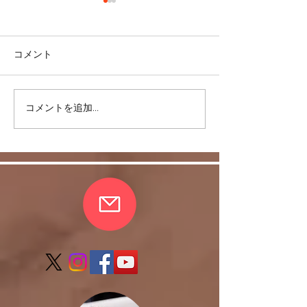
コメント
＜雑談＞マスク
コメントを追加…
ヒラソル銀座からのお知
らせ/3/13以降の件