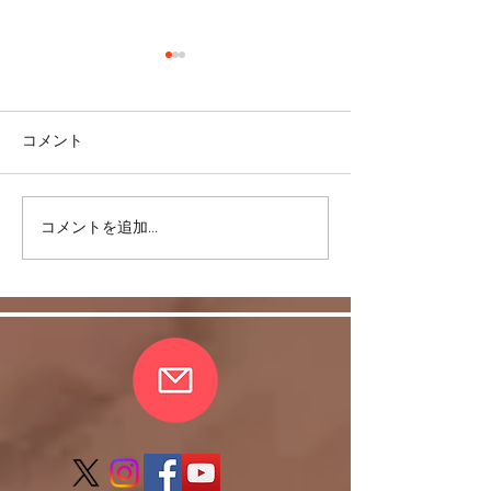
コメント
コメントを追加…
皆さまの愛情に支えら
反復練習は何故
れ、無事、おさらい会終
か。
了しました。