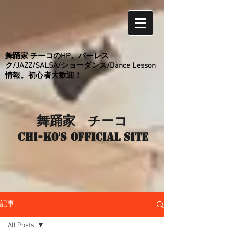
舞踊家 チーコのHP。バーレス
ク/JAZZ/SALSA/ショーダンス/Dance Lesson
情報。初心者大歓迎！
舞踊家 チーコ
Chi-ko's Official site
記事
All Posts