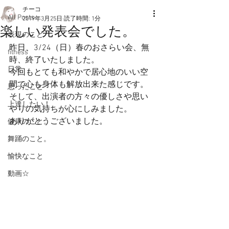
チーコ
All Posts
2019年3月25日
読了時間: 1分
楽しい発表会でした。
表現のこと
昨日、3/24（日）春のおさらい会、無
fitness
時、終了いたしました。
日常
今回もとても和やかで居心地のいい空
間で心も身体も解放出来た感じです。
思ったこと
そして、出演者の方々の優しさや思い
上達したい！
やりの気持ちが心にしみました。
ありがとうございました。
健康のこと。
舞踊のこと。
愉快なこと
動画☆