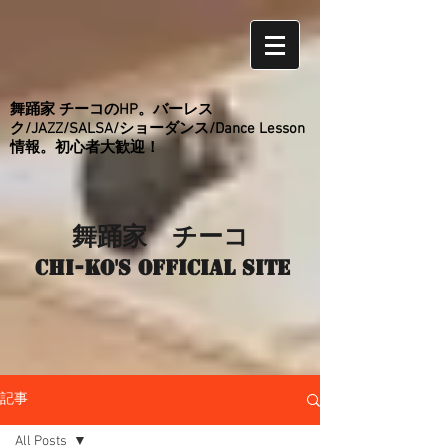
舞踊家 チーコのHP。バーレス
ク/JAZZ/SALSA/ショーダンス/Dance Lesson
情報。初心者大歓迎！
舞踊家 チーコ
Chi-ko's Official site
記事
All Posts