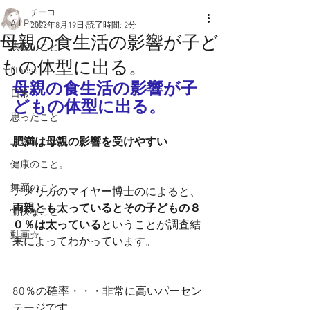
チーコ
All Posts
2022年8月19日
読了時間: 2分
母親の食生活の影響が子ど
表現のこと
もの体型に出る。
fitness
母親の食生活の影響が子
日常
どもの体型に出る。
思ったこと
上達したい！
肥満は母親の影響を受けやすい
健康のこと。
舞踊のこと。
アメリカのマイヤー博士のによると、
両親とも太っているとその子どもの８
愉快なこと
０％は太っている
ということが調査結
動画☆
果によってわかっています。
80％の確率・・・非常に高いパーセン
テージです。