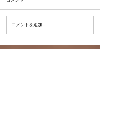
コメント
＜雑談＞マスク
コメントを追加…
ヒラソル銀座からのお知
らせ/3/13以降の件