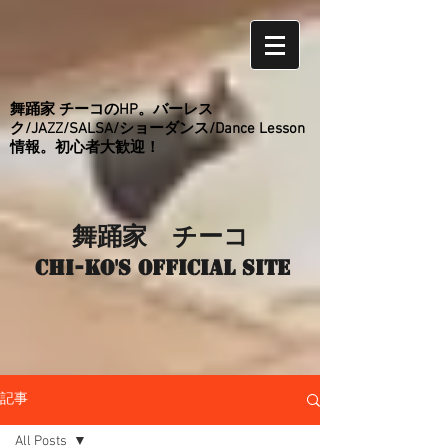
舞踊家 チーコのHP。バーレス
ク/JAZZ/SALSA/ショーダンス/Dance Lesson
情報。初心者大歓迎！
舞踊家 チーコ
Chi-ko's Official site
記事
All Posts