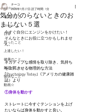
チーコ
All Posts
2020年9月27日
読了時間: 1分
気分がのらないときのお
表現のこと
まじない５選
fitness
今すぐ自分にエンジンをかけたい！
日常
そんなときにお役に立つかもしれませ
思ったこと
ん。
上達したい！
健康のこと。
ネガティブな感情を取り除き、気持ち
舞踊のこと。
を上昇させる物理的な方法
｢Psychology Today｣（アメリカの健康雑
愉快なこと
誌）より
動画☆
①身体を動かす
ストレートに今すぐテンションを上げ
たいならば身体を動かすと良い。