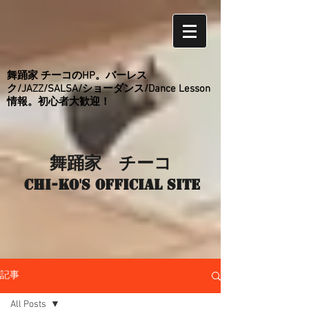
舞踊家 チーコのHP。バーレス
ク/JAZZ/SALSA/ショーダンス/Dance Lesson
情報。初心者大歓迎！
舞踊家 チーコ
Chi-ko's Official site
記事
All Posts