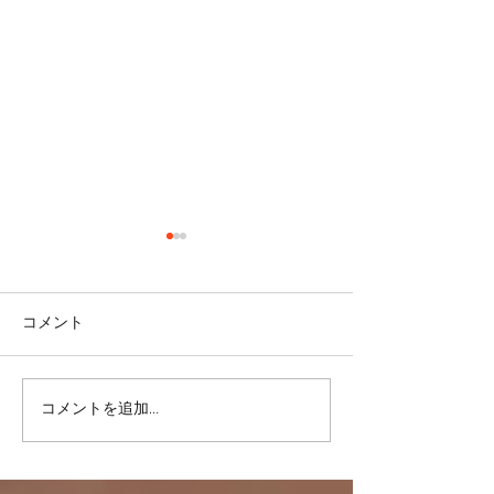
コメント
コメントを追加…
リバウンドを避けるに
股関節をケアし
は・・・
しく！