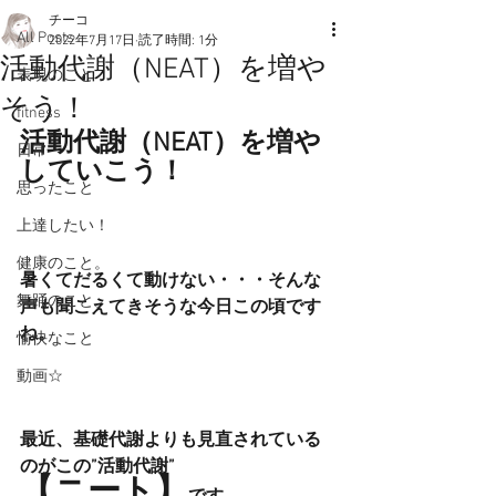
チーコ
All Posts
2022年7月17日
読了時間: 1分
活動代謝（NEAT）を増や
表現のこと
そう！
fitness
活動代謝（NEAT）を増や
日常
していこう！
思ったこと
上達したい！
健康のこと。
暑くてだるくて動けない・・・そんな
舞踊のこと。
声も聞こえてきそうな今日この頃です
ね。
愉快なこと
動画☆
最近、基礎代謝よりも見直されている
のがこの”活動代謝”
【ニート】