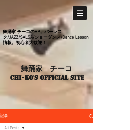
舞踊家 チーコのHP。バーレス
ク/JAZZ/SALSA/ショーダンス/Dance Lesson
情報。初心者大歓迎！
舞踊家 チーコ
Chi-ko's Official site
記事
All Posts