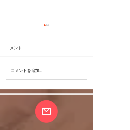
コメント
コメントを追加…
リバウンドを避けるに
股関節をケアし
は・・・
しく！