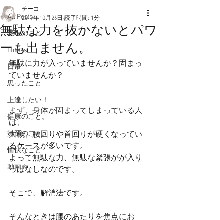
チーコ
All Posts
2019年10月26日
読了時間: 1分
無駄な力を抜かないとパワ
表現のこと
ーも出ません。
fitness
無駄に力が入っていませんか？固まっ
日常
ていませんか？
思ったこと
上達したい！
まず、身体が固まってしまっている人
健康のこと。
は、
舞踊のこと。
大概、腰回りや首回りが硬くなってい
るケースが多いです。
愉快なこと
よって無駄な力、無駄な緊張がが入り
動画☆
っぱなしなのです。
そこで、解消法です。
そんなときは腰のあたりを焦点にお