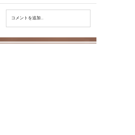
コメントを追加…
リバウンドを避けるに
股関節をケアし
は・・・
しく！