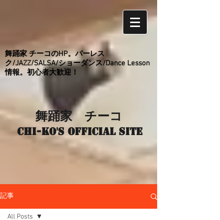
舞踊家 チーコのHP。バーレス
ク/JAZZ/SALSA/ショーダンス/Dance Lesson
情報。初心者大歓迎！
舞踊家 チーコ
Chi-ko's Official site
記事
All Posts