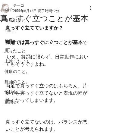
チーコ
All Posts
2022年8月13日
読了時間: 2分
真っすぐ立つことが基本
表現のこと
真っすぐ立てていますか？
fitness
日常
舞踊では真っすぐに立つことが基本
で
す。
思ったこと
 いえ、舞踊に限らず、日常動作におい
上達したい！
てもそうですよね。
健康のこと。
舞踊のこと。
両足で真っすぐ立つのはもちろん、片
愉快なこと
足でも真っすぐ立てないと表現の幅が
狭くなってしまいます。
動画☆
真っすぐ立てないのは、バランスが悪
いことが考えられます。