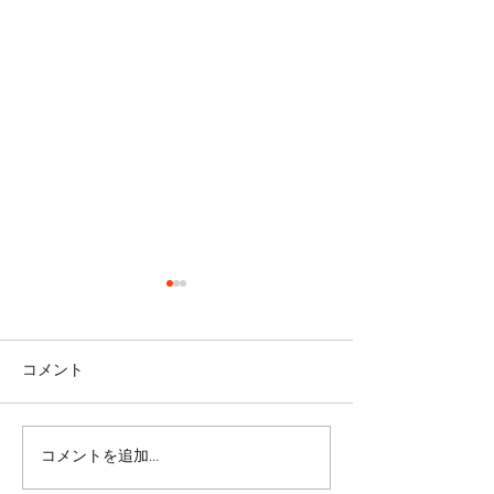
コメント
コメントを追加…
リバウンドを避けるに
股関節をケアし
は・・・
しく！