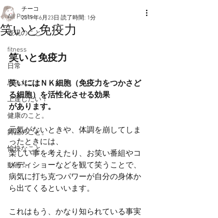
チーコ
All Posts
2019年6月23日
読了時間: 1分
笑いと免疫力
表現のこと
fitness
笑いと免疫力
日常
思ったこと
笑いにはＮＫ細胞（免疫力をつかさど
る細胞）を活性化させる効果
上達したい！
があります。
健康のこと。
元気がないときや、体調を崩してしま
舞踊のこと。
ったときには、
愉快なこと
楽しい事を考えたり、お笑い番組やコ
メディショーなどを観て笑うことで、
動画☆
病気に打ち克つパワーが自分の身体か
ら出てくるといいます。
これはもう、かなり知られている事実