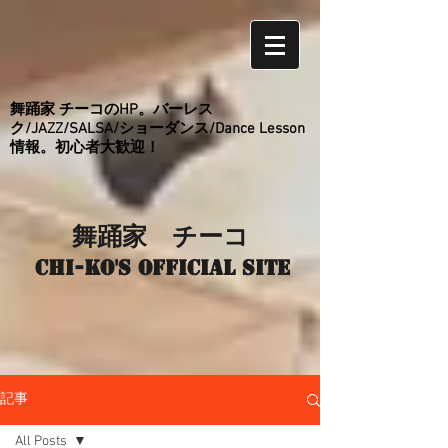
舞踊家 チーコのHP。バーレス
ク/JAZZ/SALSA/ショーダンス/Dance Lesson
情報。初心者大歓迎！
舞踊家 チーコ
Chi-ko's Official site
記事
All Posts