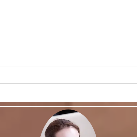
リバウンドを避けるに
股関
は・・・
く！