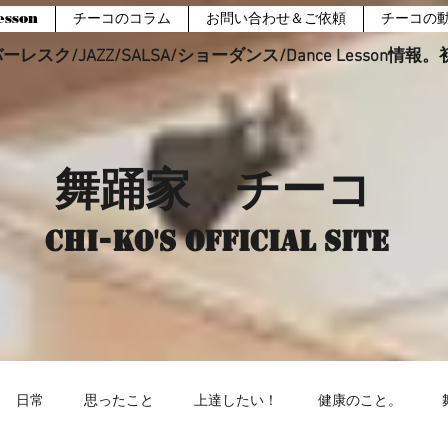
sson
チーコのコラム
お問い合わせ＆ご依頼
チーコの
レスク/JAZZ/SALSA/ショーダンス/Dance Lesson情
舞踊家 チーコ
Chi-ko's Official site
日常
思ったこと
上達したい！
健康のこと。