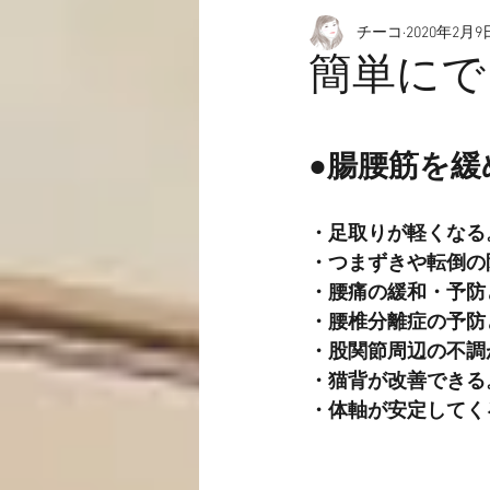
チーコ
2020年2月9
愉快なこと
動画☆
簡単にで
●腸腰筋を
・足取りが軽くなる
・つまずきや転倒の
・腰痛の緩和・予防
・腰椎分離症の予防
・股関節周辺の不調
・猫背が改善できる
・体軸が安定してく