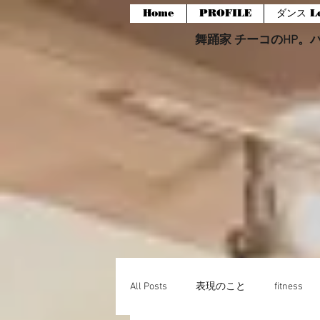
Home
PROFILE
ダンス Le
舞踊家 チーコのHP。バー
All Posts
表現のこと
fitness