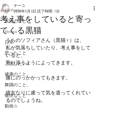
チーコ
All Posts
2020年5月3日
読了時間: 1分
考え事をしていると寄っ
表現のこと
てくる黒猫
fitness
うちのソフィアさん（黒猫♀）は、
日常
私が気落ちしていたり、考え事をして
思ったこと
いると、
寄り添うようによってきます。
上達したい！
健康のこと。
膝にのっかかってもきます。
舞踊のこと。
彼女なりに慮って気を遣ってくれてい
愉快なこと
るのでしょうね。
動画☆