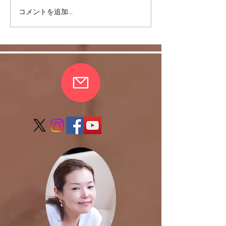
＜雑談＞マスク
コメントを追加…
ヒラソル銀座からのお知
らせ/3/13以降の件