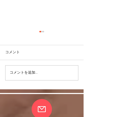
コメント
ありがとう！20
コメントを追加…
コロナも5類に移行するの
か？