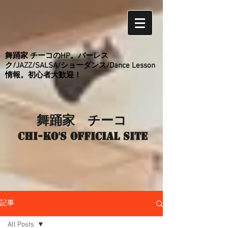
舞踊家 チーコのHP。バーレス
ク/JAZZ/SALSA/ショーダンス/Dance Lesson
情報。初心者大歓迎！
舞踊家 チーコ
Chi-ko's Official site
記事
All Posts