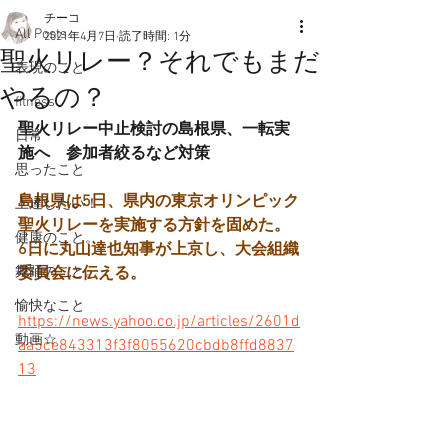
チーコ
All Posts
2021年4月7日
読了時間: 1分
聖火リレー？それでもまだ
表現のこと
やるの？
fitness
聖火リレー中止検討の島根県、一転実
日常
施へ　参加者絞るなど対策
思ったこと
島根県は5日、県内の東京オリンピック
上達したい！
聖火リレーを実施する方針を固めた。
健康のこと。
6日に丸山達也知事が上京し、大会組織
舞踊のこと。
委員会に伝える。
愉快なこと
https://news.yahoo.co.jp/articles/2601d
動画☆
aa5ce843313f3f8055620cbdb8ffd8837
13