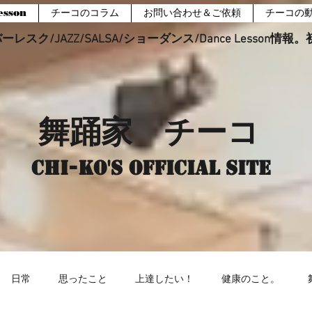
sson
チーコのコラム
お問い合わせ＆ご依頼
チーコの
レスク/JAZZ/SALSA/ショーダンス/Dance Lesson情
舞踊家 チーコ
Chi-ko's Official site
日常
思ったこと
上達したい！
健康のこと。