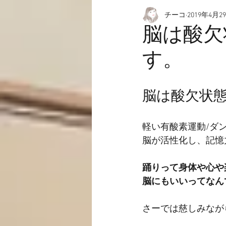
チーコ
2019年4月2
愉快なこと
動画☆
脳は酸欠
す。
脳は酸欠状
軽い有酸素運動/ダ
脳が活性化し、記憶
踊りって身体や心や
脳にもいいってなん
さーでは慈しみなが