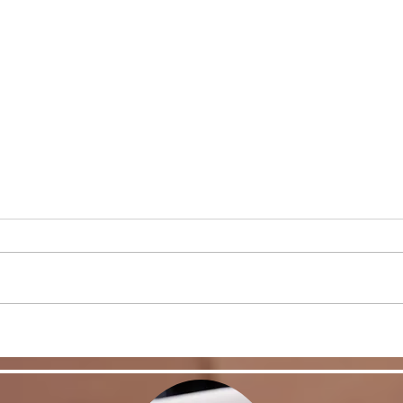
リバウンドを避けるに
股関
は・・・
く！