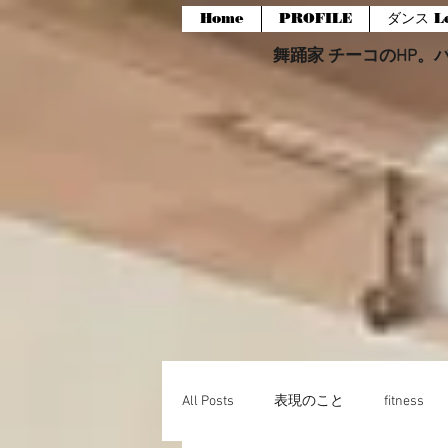
Home
PROFILE
ダンス Le
舞踊家 チーコのHP。バー
All Posts
表現のこと
fitness