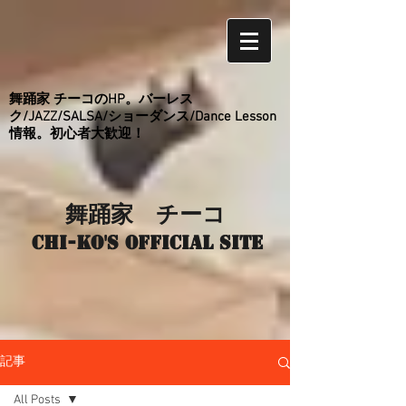
舞踊家 チーコのHP。バーレス
ク/JAZZ/SALSA/ショーダンス/Dance Lesson
情報。初心者大歓迎！
舞踊家 チーコ
Chi-ko's Official site
記事
All Posts