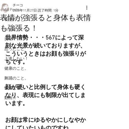
チーコ
All Posts
2020年11月27日
読了時間: 1分
表情が強張ると身体も表情
表現のこと
も強張る！
fitness
世界情勢・・・567によって深
日常
刻な光景が続いておりますが、
思ったこと
こういうときはお顔も強張りが
上達したい！
ちです。
健康のこと。
舞踊のこと。
顔が硬いと比例して身体も硬く
愉快なこと
なり、表現にも制限が出てしま
動画☆
います。
お顔は常にゆるやかにしなやか
にしていたいものですね。