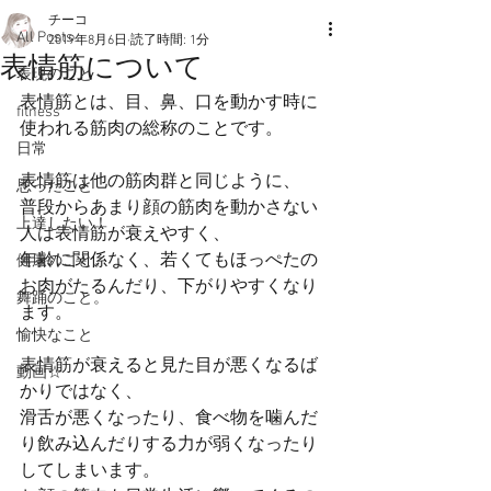
チーコ
All Posts
2019年8月6日
読了時間: 1分
表情筋について
表現のこと
表情筋とは、目、鼻、口を動かす時に
fitness
使われる筋肉の総称のことです。
日常
表情筋は他の筋肉群と同じように、
思ったこと
普段からあまり顔の筋肉を動かさない
上達したい！
人は表情筋が衰えやすく、
年齢に関係なく、若くてもほっぺたの
健康のこと。
お肉がたるんだり、下がりやすくなり
舞踊のこと。
ます。
愉快なこと
表情筋が衰えると見た目が悪くなるば
動画☆
かりではなく、
滑舌が悪くなったり、食べ物を噛んだ
り飲み込んだりする力が弱くなったり
してしまいます。