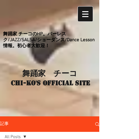
舞踊家 チーコのHP。バーレス
ク/JAZZ/SALSA/ショーダンス/Dance Lesson
情報。初心者大歓迎！
舞踊家 チーコ
Chi-ko's Official site
記事
All Posts