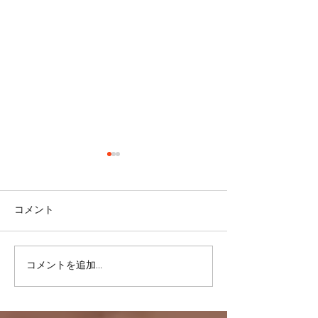
コメント
コメントを追加…
リバウンドを避けるに
股関節をケアし
は・・・
しく！