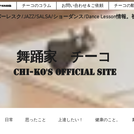
sson
チーコのコラム
お問い合わせ＆ご依頼
チーコの
レスク/JAZZ/SALSA/ショーダンス/Dance Lesson情
舞踊家 チーコ
Chi-ko's Official site
日常
思ったこと
上達したい！
健康のこと。