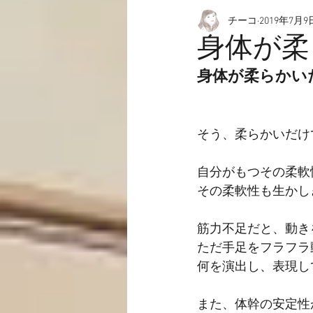
チーコ
2019年7月9
愉快なこと
動画☆
身体が柔
身体が柔らかい
そう、柔らかいだけ
自分がもつその柔軟
その柔軟性も生かし
筋力不足だと、動き
ただ手足をフラフラ
何を演出し、表現し
また、体幹の安定性