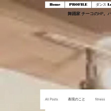
Home
PROFILE
ダンス Le
舞踊家 チーコのHP。バー
All Posts
表現のこと
fitness