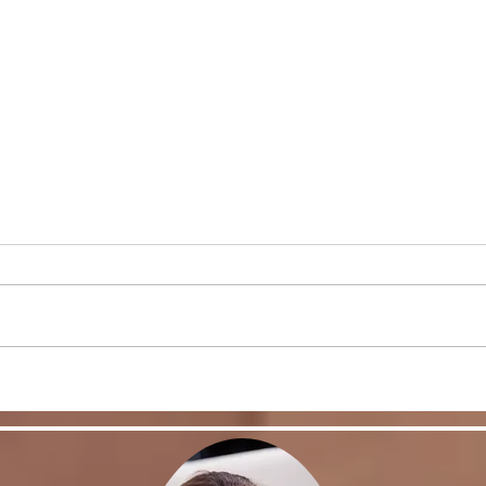
リバウンドを避けるに
股関
は・・・
く！