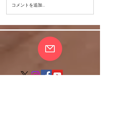
コメントを追加…
リバウンドを避けるに
股関節をケアし
は・・・
しく！