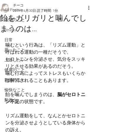
チーコ
All Posts
2019年4月30日
読了時間: 1分
飴をガリガリと噛んでし
表現のこと
まうのは…
fitness
日常
噛むという行為は、「リズム運動」と
思ったこと
呼ばれる運動の一種だそうで、
セロトニンを分泌させ、気分をスッキ
上達したい！
リとさせる効果があるのだそう。
健康のこと。
噛む行為によってストレスもいくらか
舞踊のこと。
は解消されることもあります。
愉快なこと
飴を噛んでしまうのは、
脳がセロトニ
動画☆
ン不足
の状態です。
リズム運動をして、なんとかセロトニ
ンを分泌させようとしている身体から
の訴え、