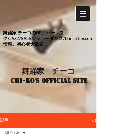
舞踊家 チーコのHP。バーレス
ク/JAZZ/SALSA/ショーダンス/Dance Lesson
情報。初心者大歓迎！
舞踊家 チーコ
Chi-ko's Official site
記事
All Posts