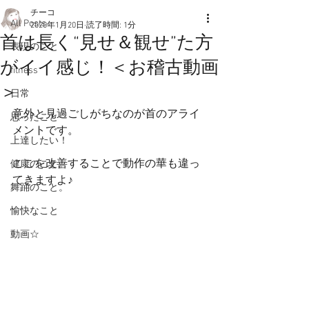
チーコ
All Posts
2020年1月20日
読了時間: 1分
首は長く“見せ＆観せ”た方
表現のこと
がイイ感じ！＜お稽古動画
fitness
＞
日常
意外と見過ごしがちなのが首のアライ
思ったこと
メントです。
上達したい！
ここを改善することで動作の華も違っ
健康のこと。
てきますよ♪
舞踊のこと。
愉快なこと
動画☆