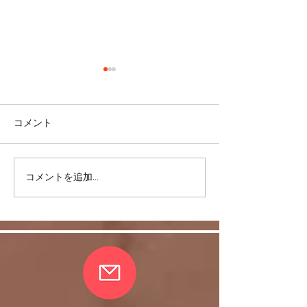
コメント
コメントを追加…
イスDEサルサ おウチで
おウチで踊ろう
踊ろう♪＜お稽古動画＞
クとフレアーST