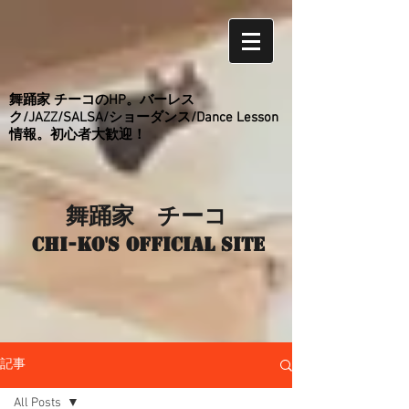
舞踊家 チーコのHP。バーレス
ク/JAZZ/SALSA/ショーダンス/Dance Lesson
情報。初心者大歓迎！
舞踊家 チーコ
Chi-ko's Official site
記事
All Posts