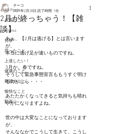
チーコ
All Posts
2021年2月28日
読了時間: 1分
2月が終っちゃう！【雑
表現のこと
談】
fitness
あぁ、【2月は逃げる】とは言います
日常
が、
思ったこと
本当に逃げ足が速いものですね。
上達したい！
3月か。春ですね。
健康のこと。
そうして緊急事態宣言ももうすぐ明け
舞踊のこと。
るのかしら・・・
愉快なこと
あたたかくなってきると気持ちも晴れ
動画☆
やかになりますよね。
世の中は大変なことになっております
が、
そんななかでこうして生きて、こうし