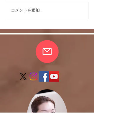
＜雑談＞マスク
コメントを追加…
ヒラソル銀座からのお知
らせ/3/13以降の件