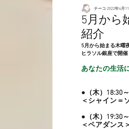
チーコ
2022年4月1
愉快なこと
動画☆
5月から
紹介
5月から始まる木曜
ヒラソル銀座で開催
あなたの生活
●（木）18:3
＜シャイン＝
●（木）19:3
＜ペアダンス