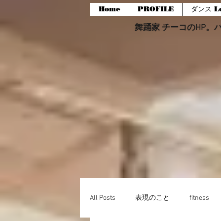
Home
PROFILE
ダンス Le
舞踊家 チーコのHP。バー
All Posts
表現のこと
fitness