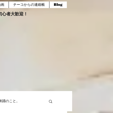
動画
チーコからの連絡帳
Blog
報。初心者大歓迎！
舞踊のこと。