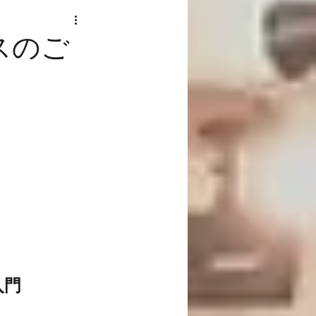
スのご
　
入門　