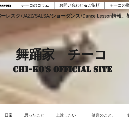
sson
チーコのコラム
お問い合わせ＆ご依頼
チーコの
レスク/JAZZ/SALSA/ショーダンス/Dance Lesson情
舞踊家 チーコ
Chi-ko's Official site
日常
思ったこと
上達したい！
健康のこと。