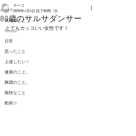
チーコ
All Posts
2019年6月8日
読了時間: 1分
80歳のサルサダンサー
表現のこと
とてもカッコいい女性です！
fitness
日常
思ったこと
上達したい！
健康のこと。
舞踊のこと。
愉快なこと
動画☆