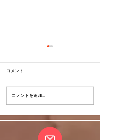
コメント
コメントを追加…
皆さまの愛情に支えら
ヒラソル銀座の
れ、無事、おさらい会終
ティ♪のお誘い
了しました。