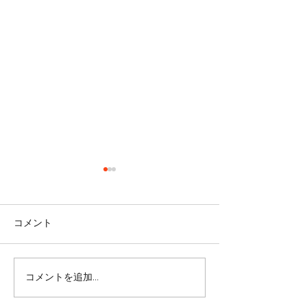
コメント
ありがとう！20
コメントを追加…
コロナも5類に移行するの
か？