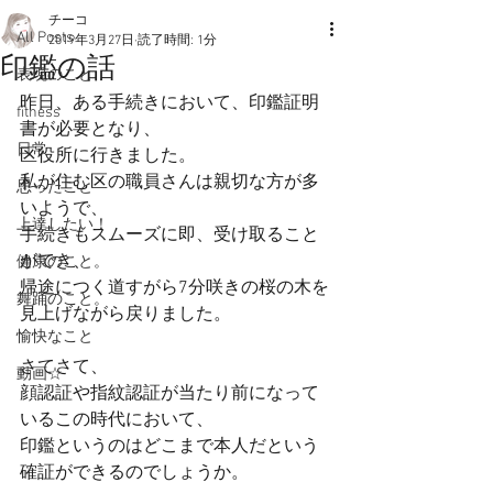
チーコ
All Posts
2019年3月27日
読了時間: 1分
印鑑の話
表現のこと
昨日、ある手続きにおいて、印鑑証明
fitness
書が必要となり、
日常
区役所に行きました。
私が住む区の職員さんは親切な方が多
思ったこと
いようで、
上達したい！
手続きもスムーズに即、受け取ること
ができ、
健康のこと。
帰途につく道すがら7分咲きの桜の木を
舞踊のこと。
見上げながら戻りました。
愉快なこと
さてさて、
動画☆
顔認証や指紋認証が当たり前になって
いるこの時代において、
印鑑というのはどこまで本人だという
確証ができるのでしょうか。