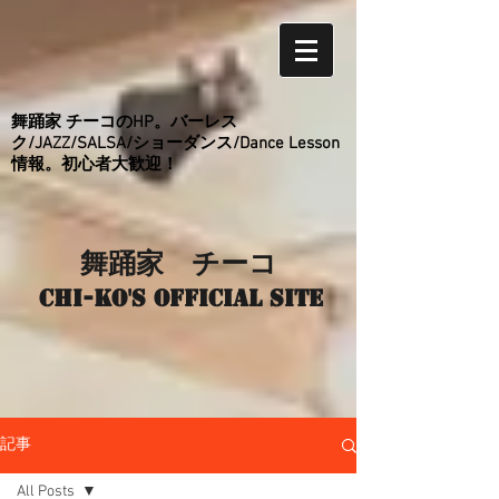
舞踊家 チーコのHP。バーレス
ク/JAZZ/SALSA/ショーダンス/Dance Lesson
情報。初心者大歓迎！
舞踊家 チーコ
Chi-ko's Official site
記事
All Posts