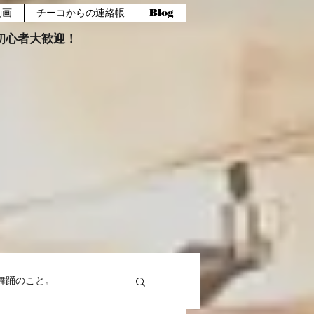
動画
チーコからの連絡帳
Blog
報。初心者大歓迎！
舞踊のこと。