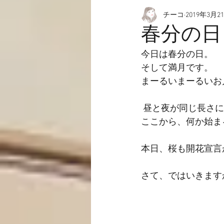
チーコ
2019年3月2
愉快なこと
動画☆
春分の日
今日は春分の日。
そして満月です。
まーるいまーるいお
 昼と夜が同じ長さ
ここから、何か始ま
本日、桜も開花宣言
さて、ではいきます