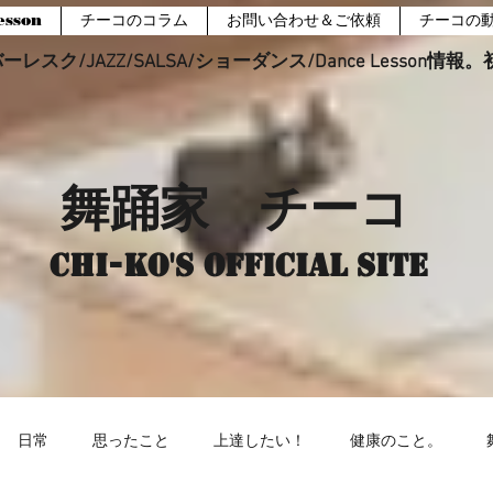
sson
チーコのコラム
お問い合わせ＆ご依頼
チーコの
レスク/JAZZ/SALSA/ショーダンス/Dance Lesson情
舞踊家 チーコ
Chi-ko's Official site
日常
思ったこと
上達したい！
健康のこと。