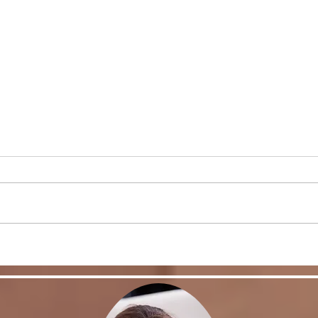
＜雑
ヒラソル銀座からのお知ら
せ/3/13以降の件