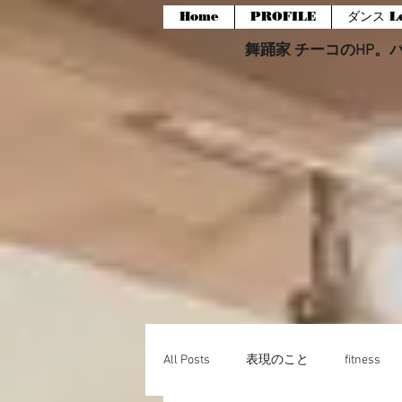
Home
PROFILE
ダンス Le
舞踊家 チーコのHP。バー
All Posts
表現のこと
fitness