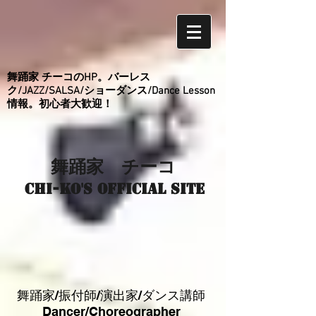
舞踊家 チーコのHP。バーレス
ク/JAZZ/SALSA/ショーダンス/Dance Lesson
情報。初心者大歓迎！
舞踊家 チーコ
Chi-ko's Official site
舞踊家/振付師/演出家/ダンス講師
Dancer/Choreographer