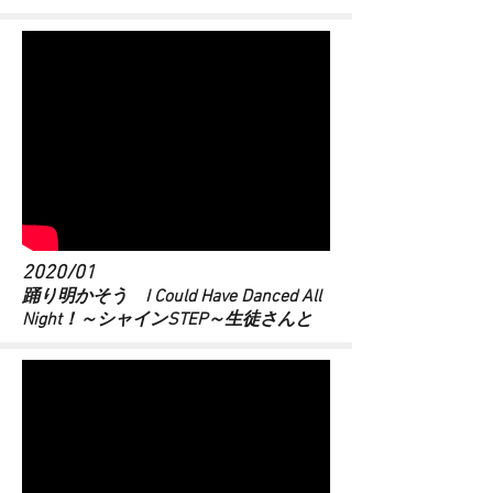
2020/01
踊り明かそう I Could Have Danced All
Night！～シャインSTEP～生徒さんと